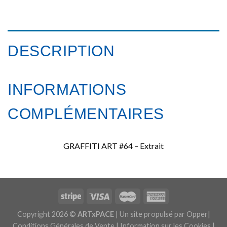
DESCRIPTION
INFORMATIONS
COMPLÉMENTAIRES
GRAFFITI ART #64 – Extrait
Copyright 2026 ©
ARTxPACE
| Un site propulsé par
Opper|
Conditions Générales de Vente
|
Information sur les Cookies
|