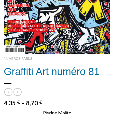
NUMÉROS PARUS
Graffiti Art numéro 81
4,35
–
8,70
€
€
Piscine Molito