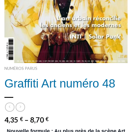
NUMÉROS PARUS
Graffiti Art numéro 48
4,35
–
8,70
€
€
Nouvelle formule : Au plus près de la scène Art