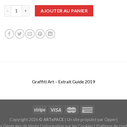
quantité de Guide de l'Art Contemporain Urbain 2019
AJOUTER AU PANIER
Graffiti Art – Extrait Guide 2019
Copyright 2026 ©
ARTxPACE
| Un site propulsé par
Opper|
s Générales de Vente
|
Information sur les Cookies
|
Politique de conf