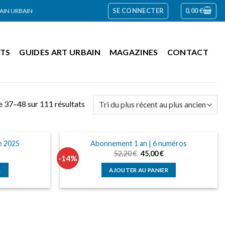
SE CONNECTER
0,00
€
RAIN URBAIN
TS
GUIDES ART URBAIN
MAGAZINES
CONTACT
e 37–48 sur 111 résultats
e 2025
Abonnement 1 an | 6 numéros
e
Le
Le
52,20
€
45,00
€
-14%
rix
prix
prix
ctuel
initial
actuel
R
AJOUTER AU PANIER
st :
était :
est :
1,00 €.
52,20 €.
45,00 €.