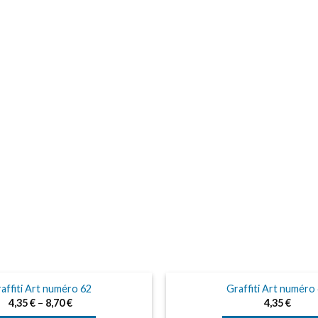
affiti Art numéro 62
Graffiti Art numéro
4,35
€
–
8,70
€
4,35
€