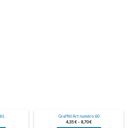
 61
Graffiti Art numéro 60
4,35
€
–
8,70
€