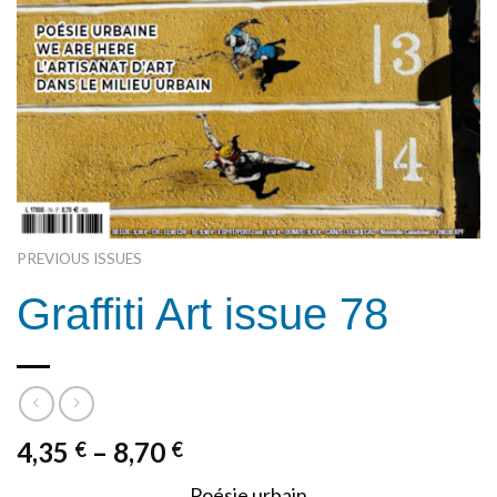
PREVIOUS ISSUES
Graffiti Art issue 78
4,35
–
8,70
€
€
Poésie urbain