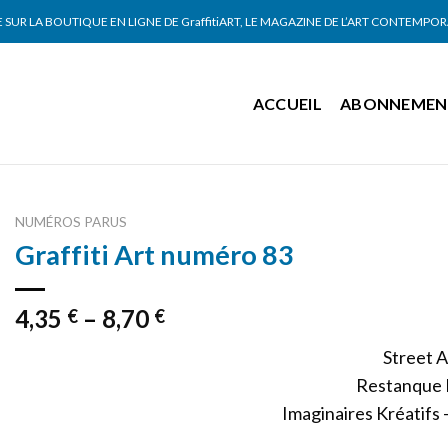
SUR LA BOUTIQUE EN LIGNE DE GraffitiART, LE MAGAZINE DE L’ART CONTEMPO
ACCUEIL
ABONNEMEN
NUMÉROS PARUS
Graffiti Art numéro 83
4,35
–
8,70
€
€
Street A
Restanque 
Imaginaires Kréatifs